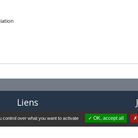
iation
Liens
Aide ouverture énergie
 control over what you want to activate
OK, accept all
Collège Marie MARVINGT de TALLARD
Aérodrome de GAP-TALLARD