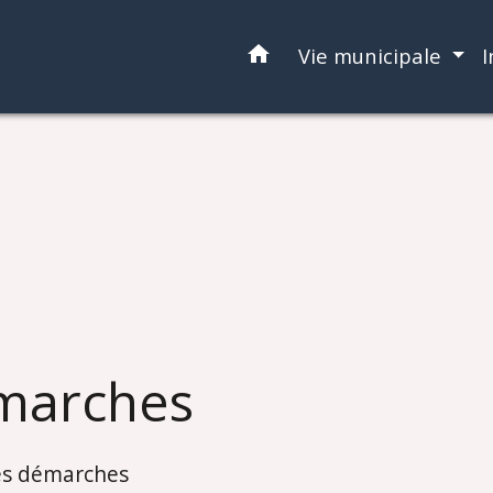
home
Vie municipale
I
marches
es démarches