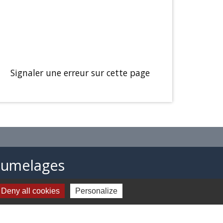
Signaler une erreur sur cette page
Jumelages
CHÂTEAUVIEUX du Loir-et-Cher
Deny all cookies
Personalize