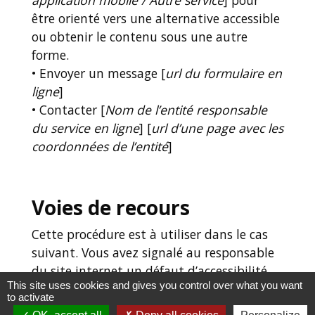
application mobile / Autre service
] pour
être orienté vers une alternative accessible
ou obtenir le contenu sous une autre
forme.
• Envoyer un message [
url du formulaire en
ligne
]
• Contacter [
Nom de l’entité responsable
du service en ligne
] [
url d’une page avec les
coordonnées de l’entité
]
Voies de recours
Cette procédure est à utiliser dans le cas
suivant. Vous avez signalé au responsable
du site internet un défaut d’accessibilité
This site uses cookies and gives you control over what you want
qui vous empêche d’accéder à un contenu
to activate
ou à un des services du portail et vous