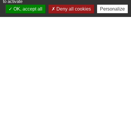
to activate
OK, accept all
Deny all cookies
Personalize
Horaires d'ouverture de la Mairie :
Lundi : 7h30 à 12h30 / 14h00 à 17h30
Mardi : 7h30 à 12h30 / 14h00 à 17h30
Mercredi : 7h30 à 12h00
Jeudi : 7h30 à 12h30 / 14h00 à 17h30
Vendredi : 7h30 à 12h30
Liens
Aide ouverture énergie
Collège Marie MARVINGT de TALLARD
Aérodrome de GAP-TALLARD
Trail des Balcons de CHÂTEAUVIEUX
Aide ouverture gaz