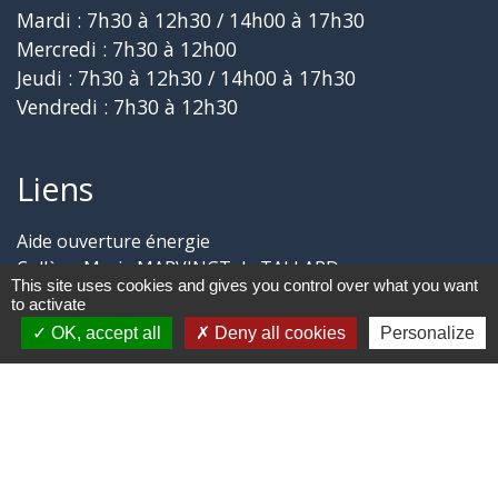
Mardi : 7h30 à 12h30 / 14h00 à 17h30
Mercredi : 7h30 à 12h00
Jeudi : 7h30 à 12h30 / 14h00 à 17h30
Vendredi : 7h30 à 12h30
Liens
Aide ouverture énergie
Collège Marie MARVINGT de TALLARD
This site uses cookies and gives you control over what you want
Aérodrome de GAP-TALLARD
to activate
Trail des Balcons de CHÂTEAUVIEUX
OK, accept all
Deny all cookies
Personalize
Aide ouverture gaz
Jumelages
CHÂTEAUVIEUX du Loir-et-Cher