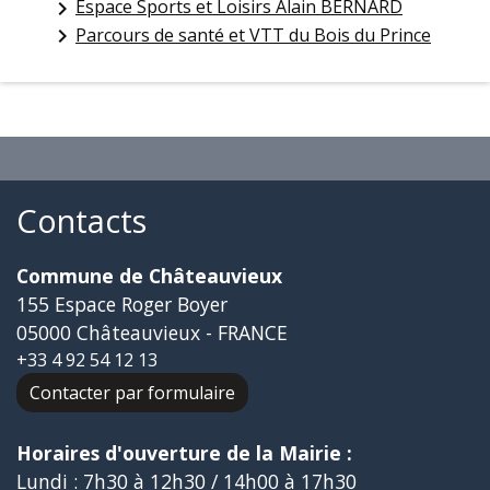
Espace Sports et Loisirs Alain BERNARD
keyboard_arrow_right
Parcours de santé et VTT du Bois du Prince
keyboard_arrow_right
Contacts
Commune de Châteauvieux
155 Espace Roger Boyer
05000 Châteauvieux - FRANCE
+33 4 92 54 12 13
Contacter par formulaire
Horaires d'ouverture de la Mairie :
Lundi : 7h30 à 12h30 / 14h00 à 17h30