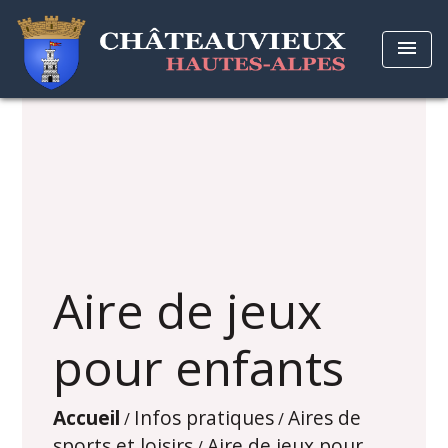
menu
Aire de jeux
pour enfants
Accueil
Infos pratiques
Aires de
/
/
sports et loisirs
Aire de jeux pour
/