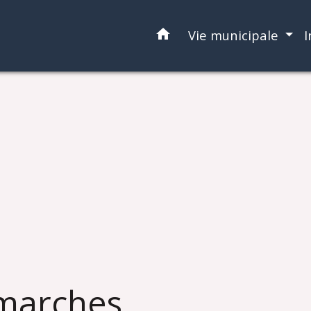
home
Vie municipale
I
marches