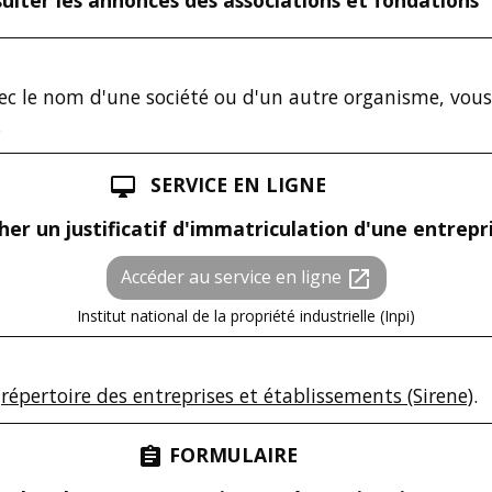
ulter les annonces des associations et fondations
avec le nom d'une société ou d'un autre organisme, vou
.
SERVICE EN LIGNE
desktop_mac
er un justificatif d'immatriculation d'une entrepr
Accéder au service en ligne
open_in_new
Institut national de la propriété industrielle (Inpi)
e
répertoire des entreprises et établissements (Sirene)
.
FORMULAIRE
assignment