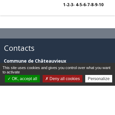
1
-2
-3
-
4
-5
-6
-7
-8
-9
-10
Contacts
Commune de Châteauvieux
155 Espace Roger Boyer
This site uses cookies and gives you control over what you want
to activate
05000 Châteauvieux - FRANCE
OK, accept all
Deny all cookies
Personalize
+33 4 92 54 12 13
Contacter par formulaire
Horaires d'ouverture de la Mairie :
Lundi : 7h30 à 12h30 / 14h00 à 17h30