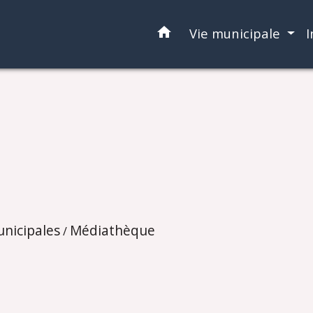
home
Vie municipale
I
unicipales
Médiathèque
/