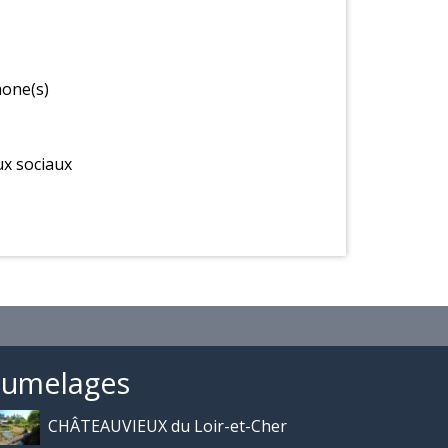
one(s)
x sociaux
Jumelages
CHÂTEAUVIEUX du Loir-et-Cher