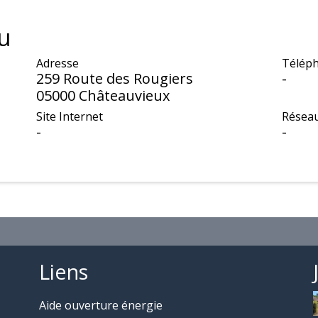
u
Adresse
Téléph
259 Route des Rougiers
-
05000 Châteauvieux
Site Internet
Réseau
-
-
Liens
Aide ouverture énergie