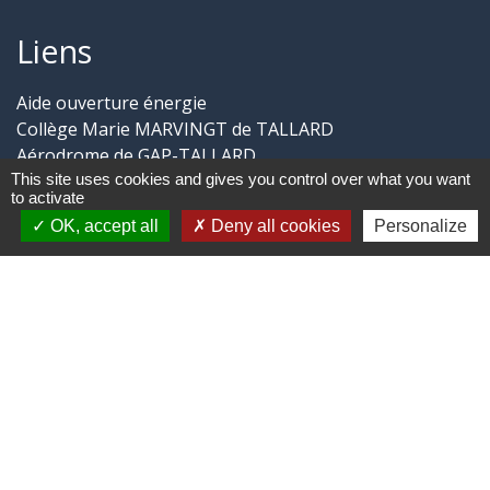
Liens
Aide ouverture énergie
Collège Marie MARVINGT de TALLARD
Aérodrome de GAP-TALLARD
This site uses cookies and gives you control over what you want
Trail des Balcons de CHÂTEAUVIEUX
to activate
Aide ouverture gaz
OK, accept all
Deny all cookies
Personalize
Jumelages
CHÂTEAUVIEUX du Loir-et-Cher
-
-
Mentions légales
Politique de confidentialité
-
-
Accessibilité
Plan du site
Gestion des cookies