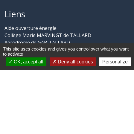
Liens
Aide ouverture énergie
Collège Marie MARVINGT de TALLARD
Aérodrome de GAP-TALLARD
This site uses cookies and gives you control over what you want
Trail des Balcons de CHÂTEAUVIEUX
to activate
Aide ouverture gaz
OK, accept all
Deny all cookies
Personalize
Jumelages
CHÂTEAUVIEUX du Loir-et-Cher
-
-
Mentions légales
Politique de confidentialité
-
-
Accessibilité
Plan du site
Gestion des cookies