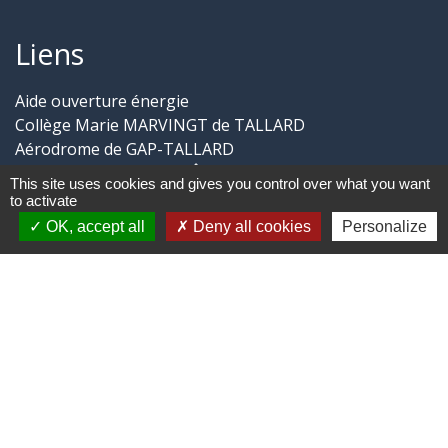
Liens
Aide ouverture énergie
Collège Marie MARVINGT de TALLARD
Aérodrome de GAP-TALLARD
Trail des Balcons de CHÂTEAUVIEUX
This site uses cookies and gives you control over what you want
Aide ouverture gaz
to activate
OK, accept all
Deny all cookies
Personalize
Jumelages
CHÂTEAUVIEUX du Loir-et-Cher
-
-
Mentions légales
Politique de confidentialité
-
-
Accessibilité
Plan du site
Gestion des cookies