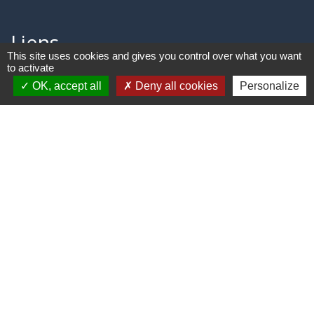
Liens
This site uses cookies and gives you control over what you want
to activate
Aide ouverture énergie
OK, accept all
Deny all cookies
Personalize
Collège Marie MARVINGT de TALLARD
Aérodrome de GAP-TALLARD
Trail des Balcons de CHÂTEAUVIEUX
Aide ouverture gaz
Jumelages
CHÂTEAUVIEUX du Loir-et-Cher
-
-
Mentions légales
Politique de confidentialité
-
-
Accessibilité
Plan du site
Gestion des cookies