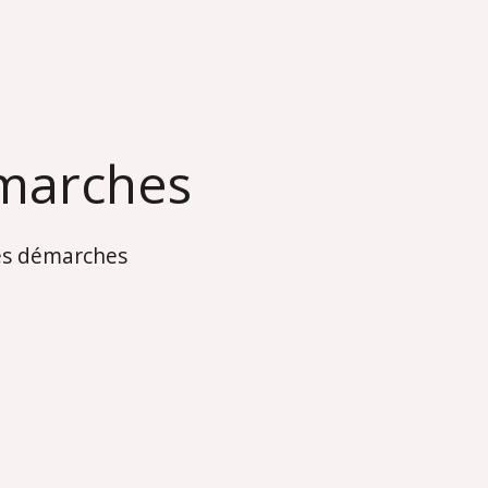
marches
es démarches