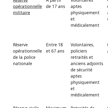
opérationnelle
de 17 ans
aptes
militaire
physiquement
et
médicalement
Réserve
Entre 18
Volontaires,
opérationnelle
et 67 ans
policiers
de la police
retraités et
nationale
anciens adjoints
de sécurité
aptes
physiquement
et
médicalement
Réserve civile
Maximum
Retraités de