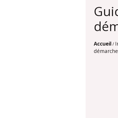
Gui
dém
Accueil
I
/
démarche