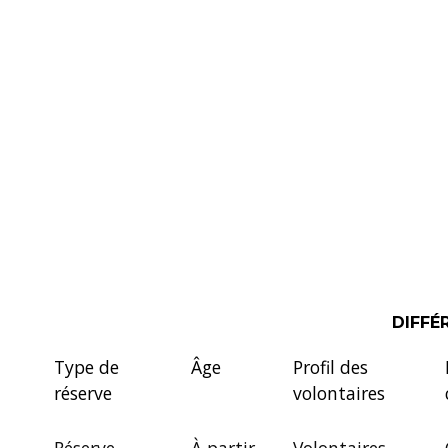
DIFFÉ
Type de
Âge
Profil des
réserve
volontaires
Réserve
À partir
Volontaires