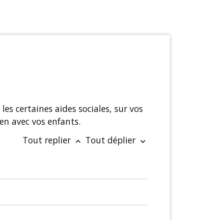
 les certaines aides sociales, sur vos
ien avec vos enfants.
Tout replier
Tout déplier
keyboard_arrow_up
keyboard_arrow_down