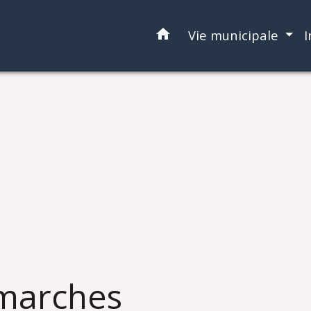
home
Vie municipale
I
marches