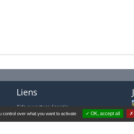
Liens
Aide ouverture énergie
Collège Marie MARVINGT de TALLARD
 control over what you want to activate
OK, accept all
Aérodrome de GAP-TALLARD
Trail des Balcons de CHÂTEAUVIEUX