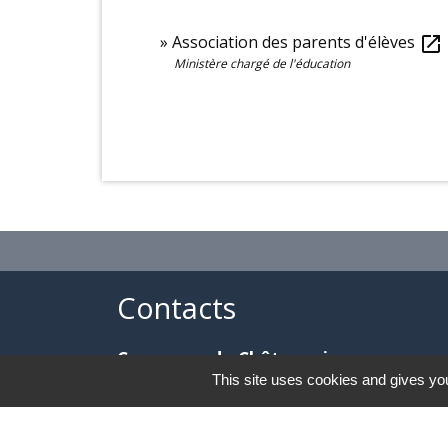
Association des parents d'élèves
open_in_new
Ministère chargé de l'éducation
Contacts
Commune de Châteauvieux
This site uses cookies and gives you
155 Espace Roger Boyer
05000 Châteauvieux - FRANCE
+33 4 92 54 12 13