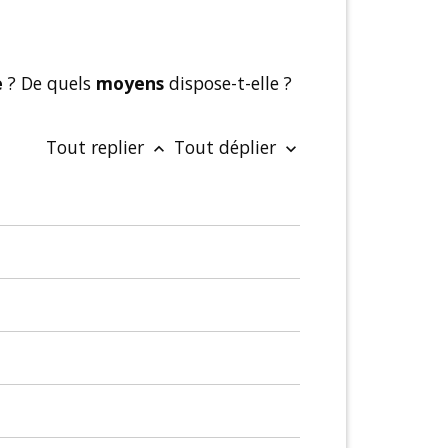
e
? De quels
moyens
dispose-t-elle ?
Tout replier
Tout déplier
keyboard_arrow_up
keyboard_arrow_down