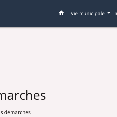
home
Vie municipale
I
marches
es démarches