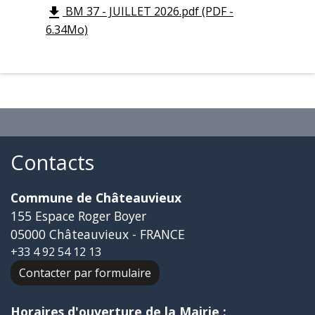
BM 37 - JUILLET 2026.pdf (PDF -
file_download
6.34Mo)
Contacts
Commune de Châteauvieux
155 Espace Roger Boyer
05000 Châteauvieux - FRANCE
+33 4 92 54 12 13
Contacter par formulaire
Horaires d'ouverture de la Mairie :