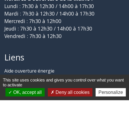
Lundi : 7h30 à 12h30 / 14h00 à 17h30
Mardi : 7h30 à 12h30 / 14h00 à 17h30
Mercredi : 7h30 à 12h00
Jeudi : 7h30 à 12h30 / 14h00 à 17h30
Vendredi : 7h30 à 12h30
Liens
Aide ouverture énergie
Collège Marie MARVINGT de TALLARD
This site uses cookies and gives you control over what you want
Aérodrome de GAP-TALLARD
to activate
Trail des Balcons de CHÂTEAUVIEUX
OK, accept all
Deny all cookies
Personalize
Aide ouverture gaz
Jumelages
CHÂTEAUVIEUX du Loir-et-Cher