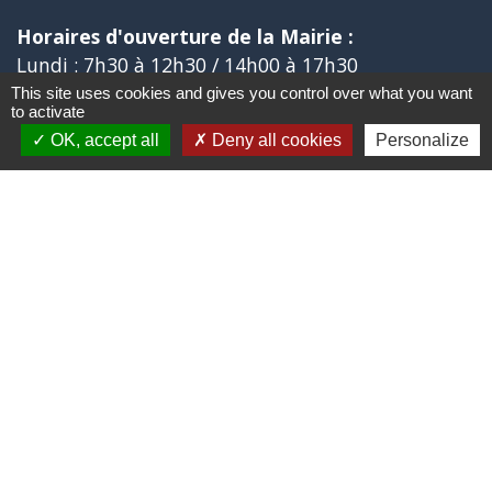
Horaires d'ouverture de la Mairie :
Lundi : 7h30 à 12h30 / 14h00 à 17h30
Mardi : 7h30 à 12h30 / 14h00 à 17h30
This site uses cookies and gives you control over what you want
to activate
Mercredi : 7h30 à 12h00
OK, accept all
Deny all cookies
Personalize
Jeudi : 7h30 à 12h30 / 14h00 à 17h30
Vendredi : 7h30 à 12h30
Liens
Aide ouverture énergie
Collège Marie MARVINGT de TALLARD
Aérodrome de GAP-TALLARD
Trail des Balcons de CHÂTEAUVIEUX
Aide ouverture gaz
Jumelages