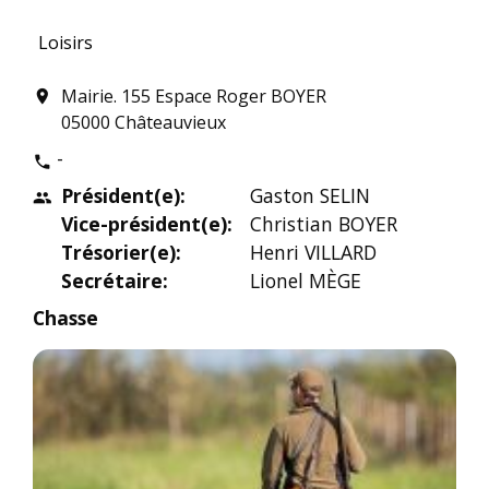
Loisirs
Mairie. 155 Espace Roger BOYER
location_on
05000 Châteauvieux
-
phone
Président(e):
Gaston SELIN
people
Vice-président(e):
Christian BOYER
Trésorier(e):
Henri VILLARD
Secrétaire:
Lionel MÈGE
Chasse