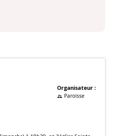
Organisateur :
Paroisse
supervisor_account