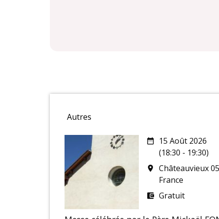
Autres
15 Août 2026
date_range
(18:30 - 19:30)
Châteauvieux 0
room
France
Gratuit
account_balance_wallet