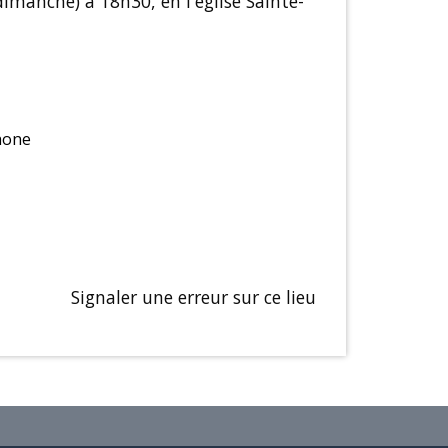
manche) à 18h30, en l'église Sainte-
hone
Signaler une erreur sur ce lieu