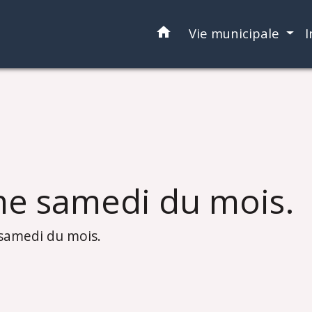
home
Vie municipale
I
e samedi du mois.
samedi du mois.