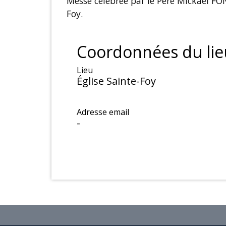
Messe célébrée par le Père Mickaël FO
Foy.
Coordonnées du lie
Lieu
Église Sainte-Foy
Adresse email
-