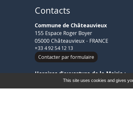
Contacts
Commune de Châteauvieux
155 Espace Roger Boyer
05000 Châteauvieux - FRANCE
+33 4 92 54 12 13
Contacter par formulaire
Horaires d'ouverture de la Mairie :
Lundi : 7h30 à 12h30 / 14h00 à 17h30
This site uses cookies and gives you
Mardi : 7h30 à 12h30 / 14h00 à 17h30
Mercredi : 7h30 à 12h00
Jeudi : 7h30 à 12h30 / 14h00 à 17h30
Vendredi : 7h30 à 12h30
-
Mentions légales
Politique de confidential