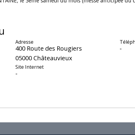
NTAINE, le 3ème samedi du mois (messe anticipée du di
u
Adresse
Télép
400 Route des Rougiers
-
05000 Châteauvieux
Site Internet
-